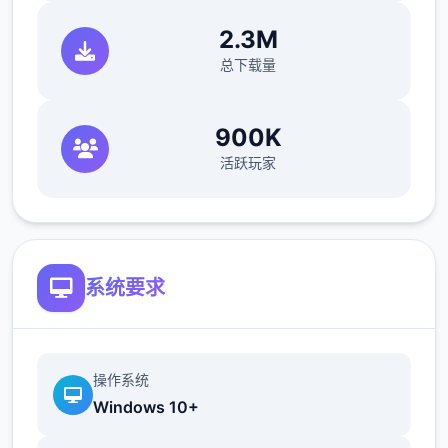
向 Android 的画廊 添加了 12 个场景
2.3M
向 F&E 的画廊 添加了 10 个场景
总下载量
向 Autumn 的画廊 添加了 12 个场景
900K
向其他画廊添加了 21 个场景
活跃玩家
作为 Beta4 升级版，此次更新聚焦于提升对战
的总计性和可玩性。在剧情方面，新增了众多
系统要求
条形象专属传奇线，让后宫中的分别位形象形
象愈来愈丰满，障碍者通过与她们深入互动，
能解锁更众多隐藏剧情，感受不同形象背后的
传奇。
操作系统
Windows 10+
在酒店经营框架上，优化了众多项管理机制，
新增了更众多可经营的设施和服务项目，障碍