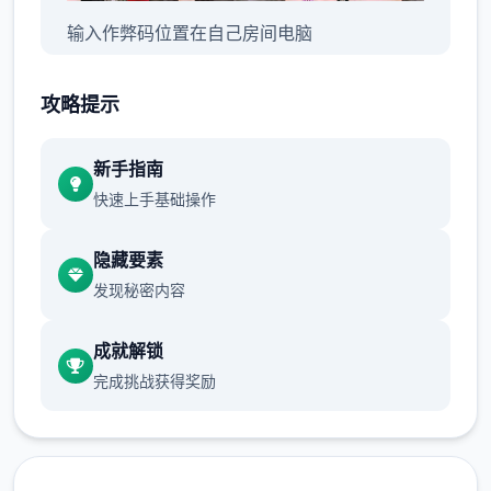
输入作弊码位置在自己房间电脑
作弊菜单在设置界面！
攻略提示
花园： 增加了可耕种的花园
新手指南
为花园增加了温室
快速上手基础操作
为花园 增加了 3 个地块层
隐藏要素
增加了 9 种作物（3 种独特的精灵作物）
发现秘密内容
为花园增加了进阶
成就解锁
添加 Jin 作为园丁
完成挑战获得奖励