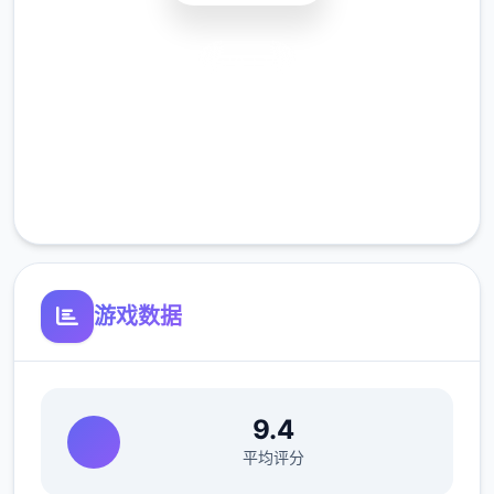
钮。 （分别个主角现今都会对超近的事件发表
评论）
安全下载
向 Lin 的画廊添加了 11 个场景
高速安装
向 Kali 的画廊 添加了 9 个场景
完全免费
客服支持
向 Ashley 的画廊 添加了 10 个场景
游戏数据
9.4
平均评分
向 Maria 的画廊 添加了 14 个场景