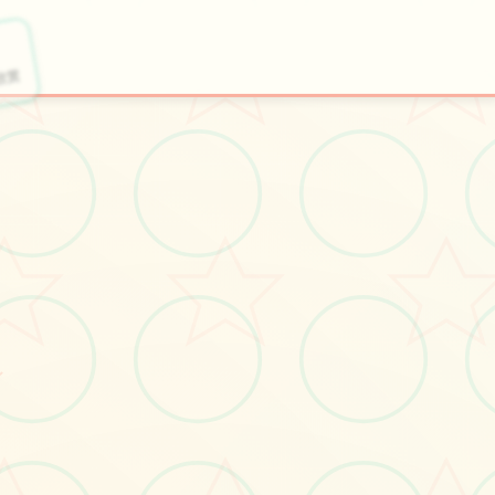
⚡
📐
欣赏
特色玩法
开始游戏
～