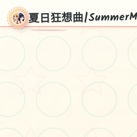
夏日狂想曲|SummerMe
♡
♡
夏
日
狂
想
曲
|
S
u
m
m
er
M
e
m
ori
e
独八个无二新版次土化版,官方页面入口