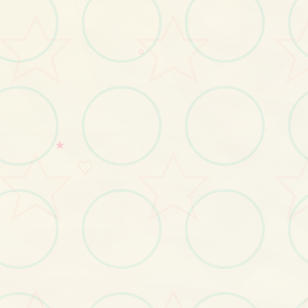
○
★
♡