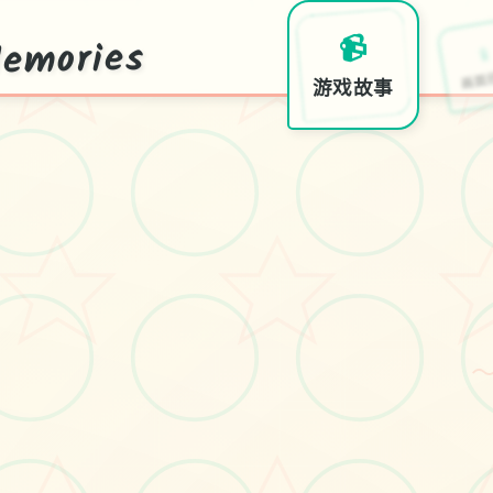
mories
📹
🧪
游戏故事
画面
s