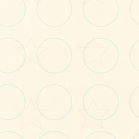
🏹
No.1