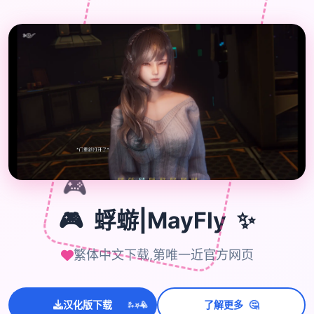
🎮
✨
🎮
蜉蝣|MayFly
繁体中文下载,第唯一近官方网页
💫
🤔
汉化版下载
了解更多
✨
⭐