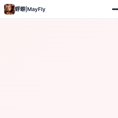
蜉蝣|MayFly