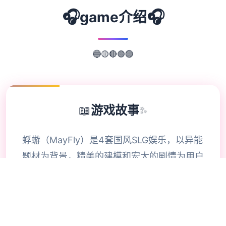
🎧
🎧
game介绍
🔴
🟡
🟢
🔵
🟣
📖
游戏故事
✨
蜉蝣（MayFly）是4套国风SLG娱乐，以异能
题材为背景，精美的建模和宏大的剧情为用户
带来沉浸式的娱乐享受。EP2重置版现已推
出，带来整个面进步的娱乐信息。 这座都市
的暗影深处藏匿着无数谜团。摩天大楼之间的
街巷里，璀璨霓虹与巨幅广告试图遮掩表面繁