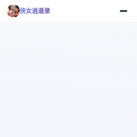
侠女逍遥录