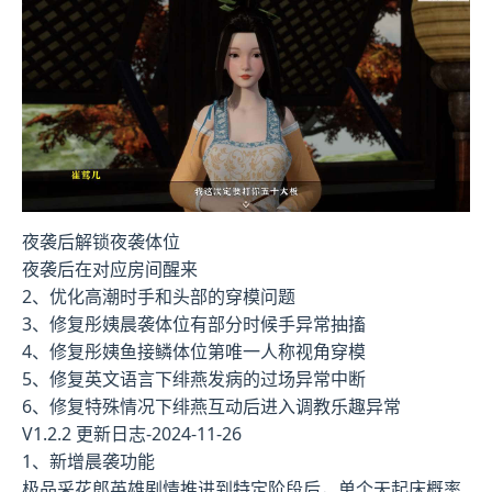
夜袭后解锁夜袭体位
夜袭后在对应房间醒来
2、优化高潮时手和头部的穿模问题
3、修复彤姨晨袭体位有部分时候手异常抽搐
4、修复彤姨鱼接鳞体位第唯一人称视角穿模
5、修复英文语言下绯燕发病的过场异常中断
6、修复特殊情况下绯燕互动后进入调教乐趣异常
V1.2.2 更新日志-2024-11-26
1、新增晨袭功能
极品采花郎英雄剧情推进到特定阶段后，单个天起床概率