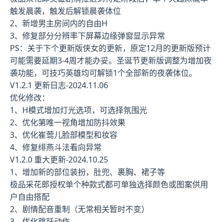
触发晨袭，触发后解锁晨袭体位
2、新增男主房间内的自由H
3、修复部分分辨率下屏幕边缘弹窗显示异常
PS：关于下个更新版侠女的更新，原定12月的更新版预计
可能需要延期3-4周才能办妥。圣诞节更新版调整为增加夜
袭功能，可技巧英雄均可解锁1个全部新的夜袭体位。
V1.2.1 更新日志-2024.11.06
优化修改：
1、H模式增加灯光选项，可选择氛围光
2、优化第唯一视角增加防抖效果
3、优化崔莺儿脸部模型和妆容
4、修复绯燕斗法看向异常
V1.2.0 重大更新-2024.10.25
1、增加新的部位装扮，肚兜、裹胸、裙子等
极品采花郎授权单个种款式都可单独选择颜色或图案供用
户自由搭配
2、剧情配音重制（无常相关暂时不变）
3、优化跳跃动作