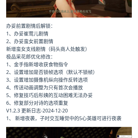
办妥前置剧情后解锁：
1、办妥崔莺儿剧情
2、办妥蛮女前置剧情
新增蛮女支线剧情（码头商人处触发）
极品采花郎优化修改：
1、金手指新增收获食物指令
2、设置增加是否锁帧选项（默认不锁帧）
3、设置增加摄像机纵向操作反转选项
4、传送动画调整为只有首次会播放
5、修复技巧后彤姨的互动困难无法办妥
6、修复部分对诗的选项重复
V1.2.3 更新日志-2024-12-20
1、 新增夜袭，子时交互睡觉中的5心英雄可进行夜袭