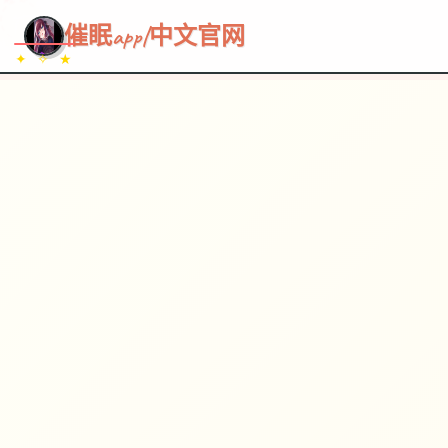
~~~
★
♡
✦
✧
♥
~
→
↗
催眠app|中文官网
✦ ✧ ★