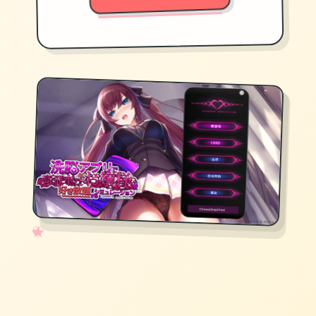
✧
♡
★
♥