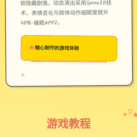
锁隐藏剧情。动态演出采用Spine2D技
术，表情变化与肢体动作细腻度提升
40%-催眠APP2。
★
精心制作的游戏体验
→
✧
♥
✦
♡
游戏教程