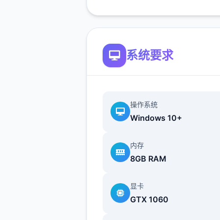
系统要求
在原版DF1中，那个参与者的
武器有：匕首和手枪（可选Hig
Standard HDM、或M1911
操作系统
要攻击武器可选（加装HK MP
Windows 10+
M4、M203、M249 SAW、
M82）、M40，还有手榴弹、
内存
炸药包、LAW和空袭用激光指
8GB RAM
器。
显卡
GTX 1060