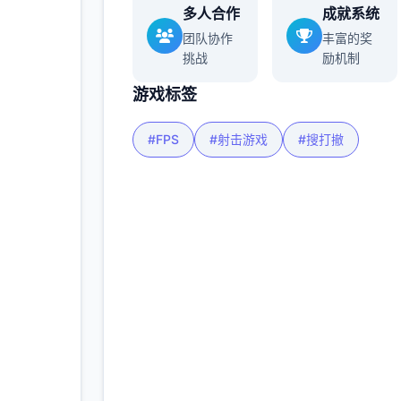
多人合作
成就系统
多
团队协作
丰富的奖
挑战
励机制
游戏标签
#FPS
#射击游戏
#搜打撤