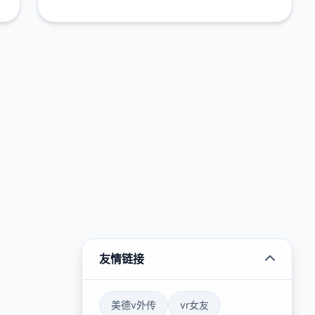
友情链接
美德v外传
vr女友