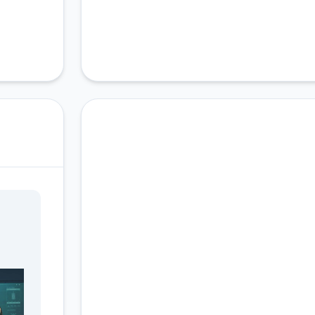
快速下载 三角洲部队单
机游戏
完整版游戏，免费体验
2.3M+
4.9/5
900K+
总下载量
用户评分
活跃用户