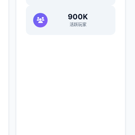
900K
活跃玩家